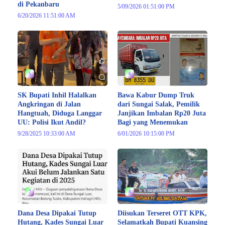
di Pekanbaru
5/09/2026 01:51:00 PM
6/20/2026 11:51:00 AM
5
6
SK Bupati Inhil Halalkan
Bawa Kabur Dump Truk
Angkringan di Jalan
dari Sungai Salak, Pemilik
Hangtuah, Diduga Langgar
Janjikan Imbalan Rp20 Juta
UU: Polisi Ikut Andil?
Bagi yang Menemukan
9/28/2025 10:33:00 AM
6/01/2026 10:15:00 PM
7
8
Dana Desa Dipakai Tutup
Diisukan Terseret OTT KPK,
Hutang, Kades Sungai Luar
Selamatkah Bupati Kuansing