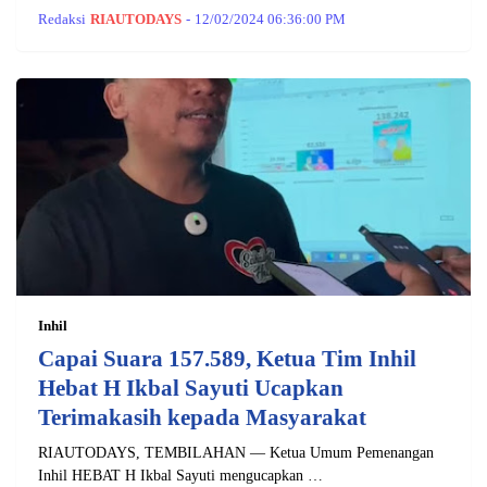
Redaksi
RIAUTODAYS
-
12/02/2024 06:36:00 PM
Inhil
Capai Suara 157.589, Ketua Tim Inhil
Hebat H Ikbal Sayuti Ucapkan
Terimakasih kepada Masyarakat
RIAUTODAYS, TEMBILAHAN — Ketua Umum Pemenangan
Inhil HEBAT H Ikbal Sayuti mengucapkan …