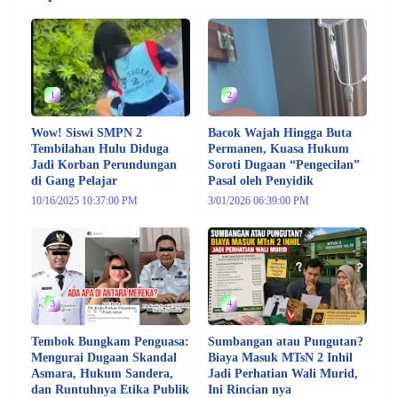
1
2
Wow! Siswi SMPN 2
Bacok Wajah Hingga Buta
Tembilahan Hulu Diduga
Permanen, Kuasa Hukum
Jadi Korban Perundungan
Soroti Dugaan “Pengecilan”
di Gang Pelajar
Pasal oleh Penyidik
10/16/2025 10:37:00 PM
3/01/2026 06:39:00 PM
3
4
Tembok Bungkam Penguasa:
Sumbangan atau Pungutan?
Mengurai Dugaan Skandal
Biaya Masuk MTsN 2 Inhil
Asmara, Hukum Sandera,
Jadi Perhatian Wali Murid,
dan Runtuhnya Etika Publik
Ini Rincian nya