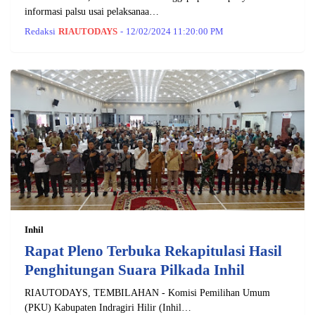
informasi palsu usai pelaksanaa…
Redaksi
RIAUTODAYS
-
12/02/2024 11:20:00 PM
Inhil
Rapat Pleno Terbuka Rekapitulasi Hasil
Penghitungan Suara Pilkada Inhil
RIAUTODAYS, TEMBILAHAN - Komisi Pemilihan Umum
(PKU) Kabupaten Indragiri Hilir (Inhil…