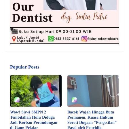
Popular Posts
1
2
Wow! Siswi SMPN 2
Bacok Wajah Hingga Buta
Tembilahan Hulu Diduga
Permanen, Kuasa Hukum
Jadi Korban Perundungan
Soroti Dugaan “Pengecilan”
di Gang Pelajar
Pasal oleh Penyidik