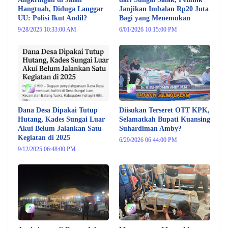
Hangtuah, Diduga Langgar
Janjikan Imbalan Rp20 Juta
UU: Polisi Ikut Andil?
Bagi yang Menemukan
9/28/2025 10:33:00 AM
6/01/2026 10:15:00 PM
7
8
Dana Desa Dipakai Tutup
Diisukan Terseret OTT KPK,
Hutang, Kades Sungai Luar
Selamatkah Bupati Kuansing
Akui Belum Jalankan Satu
Suhardiman Amby?
Kegiatan di 2025
6/29/2026 06:44:00 PM
9/12/2025 06:48:00 PM
9
10