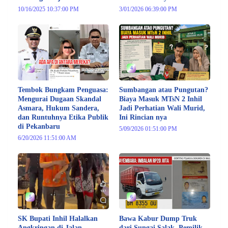
10/16/2025 10:37:00 PM
3/01/2026 06:39:00 PM
3
4
Tembok Bungkam Penguasa:
Sumbangan atau Pungutan?
Mengurai Dugaan Skandal
Biaya Masuk MTsN 2 Inhil
Asmara, Hukum Sandera,
Jadi Perhatian Wali Murid,
dan Runtuhnya Etika Publik
Ini Rincian nya
di Pekanbaru
5/09/2026 01:51:00 PM
6/20/2026 11:51:00 AM
5
6
SK Bupati Inhil Halalkan
Bawa Kabur Dump Truk
Angkringan di Jalan
dari Sungai Salak, Pemilik