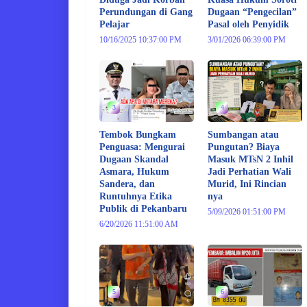
Perundungan di Gang
Dugaan “Pengecilan”
Pelajar
Pasal oleh Penyidik
10/16/2025 10:37:00 PM
3/01/2026 06:39:00 PM
3
4
Tembok Bungkam
Sumbangan atau
Penguasa: Mengurai
Pungutan? Biaya
Dugaan Skandal
Masuk MTsN 2 Inhil
Asmara, Hukum
Jadi Perhatian Wali
Sandera, dan
Murid, Ini Rincian
Runtuhnya Etika
nya
Publik di Pekanbaru
5/09/2026 01:51:00 PM
6/20/2026 11:51:00 AM
5
6