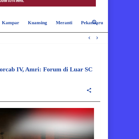
Kampar
Kuansing
Meranti
Pekanbaru
Pelalawan
rcab IV, Amri: Forum di Luar SC