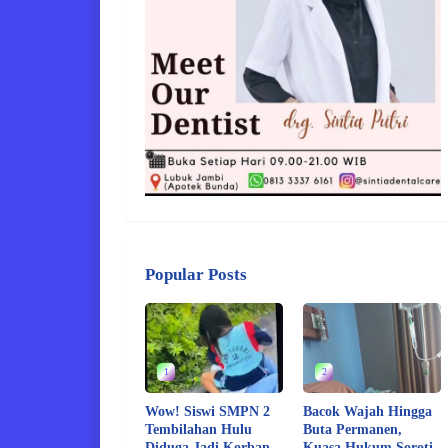
Popular Posts
1
2
Wow! Siswi SMPN 2
Bacok Wajah Hingga
Tembilahan Hulu
Buta Permanen,
Diduga Jadi Korban
Kuasa Hukum Soroti